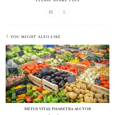
PLEASE SHARE THIS
THIS
CONTENT
Opens
Opens
in
in
a
a
new
new
window
window
YOU MIGHT ALSO LIKE
Metus vitae pharetra auctor