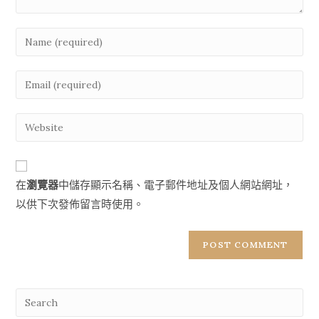
Enter
your
name
Enter
or
your
username
email
Enter
to
address
your
comment
to
website
comment
URL
在
瀏覽器
中儲存顯示名稱、電子郵件地址及個人網站網址，
(optional)
以供下次發佈留言時使用。