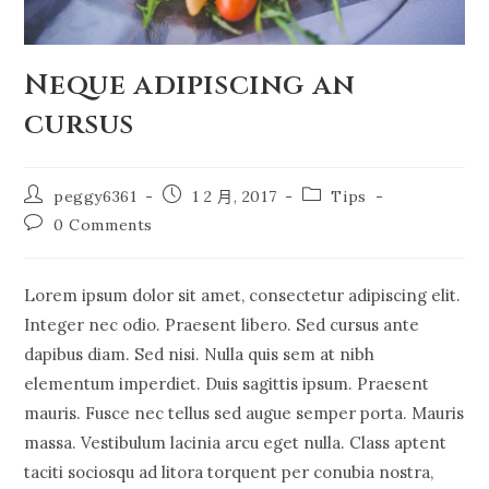
Neque adipiscing an
cursus
Post
Post
Post
peggy6361
1 2 月, 2017
Tips
author:
published:
category:
Post
0 Comments
comments:
Lorem ipsum dolor sit amet, consectetur adipiscing elit.
Integer nec odio. Praesent libero. Sed cursus ante
dapibus diam. Sed nisi. Nulla quis sem at nibh
elementum imperdiet. Duis sagittis ipsum. Praesent
mauris. Fusce nec tellus sed augue semper porta. Mauris
massa. Vestibulum lacinia arcu eget nulla. Class aptent
taciti sociosqu ad litora torquent per conubia nostra,