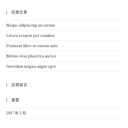
近期文章
Neque adipiscing an cursus
Litora torqent per conubia
Praesent libro se cursus ante
Metus vitae pharetra auctor
Interdum magna augue eget
近期留言
彙整
2017 年 2 月